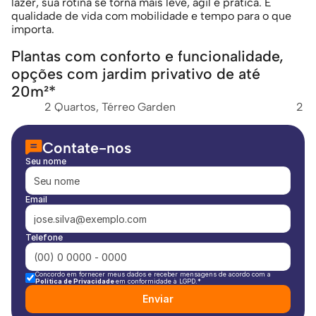
lazer, sua rotina se torna mais leve, ágil e prática. É 
qualidade de vida com mobilidade e tempo para o que 
importa.
Plantas com conforto e funcionalidade, 
opções com jardim privativo de até 
20m²*
2 Quartos, Térreo Garden
2 Q
Contate-nos
Seu nome
Email
Telefone
Concordo em fornecer meus dados e receber mensagens de acordo com a 
Política de Privacidade 
em conformidade à LGPD.*
Enviar