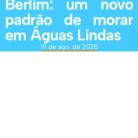
Berlim: um novo 
padrão de morar 
em Águas Lindas
19 de ago. de 2025
Ler materia completa
Últimas Notícias